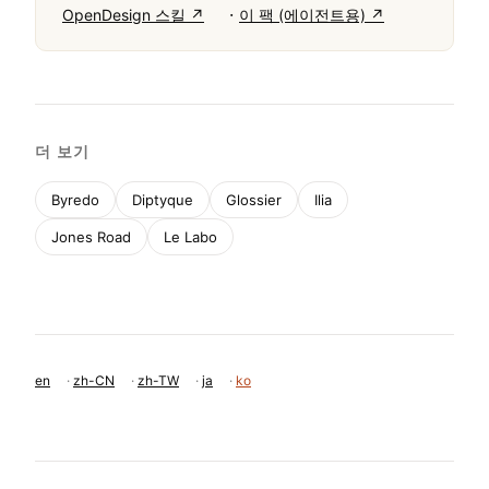
·
OpenDesign 스킬 ↗
이 팩 (에이전트용) ↗
더 보기
Byredo
Diptyque
Glossier
Ilia
Jones Road
Le Labo
en
·
zh-CN
·
zh-TW
·
ja
·
ko