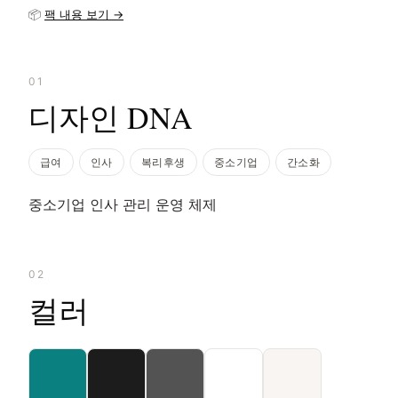
📦
팩 내용 보기 →
01
디자인 DNA
급여
인사
복리후생
중소기업
간소화
중소기업 인사 관리 운영 체제
02
컬러