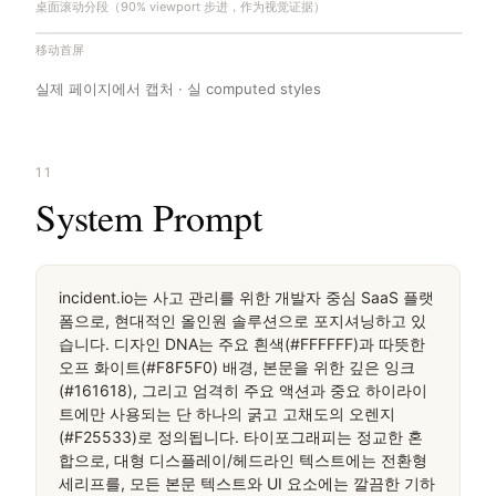
桌面滚动分段（90% viewport 步进，作为视觉证据）
移动首屏
실제 페이지에서 캡처 · 실 computed styles
11
System Prompt
incident.io는 사고 관리를 위한 개발자 중심 SaaS 플랫
폼으로, 현대적인 올인원 솔루션으로 포지셔닝하고 있
습니다. 디자인 DNA는 주요 흰색(#FFFFFF)과 따뜻한 
오프 화이트(#F8F5F0) 배경, 본문을 위한 깊은 잉크
(#161618), 그리고 엄격히 주요 액션과 중요 하이라이
트에만 사용되는 단 하나의 굵고 고채도의 오렌지
(#F25533)로 정의됩니다. 타이포그래피는 정교한 혼
합으로, 대형 디스플레이/헤드라인 텍스트에는 전환형 
세리프를, 모든 본문 텍스트와 UI 요소에는 깔끔한 기하