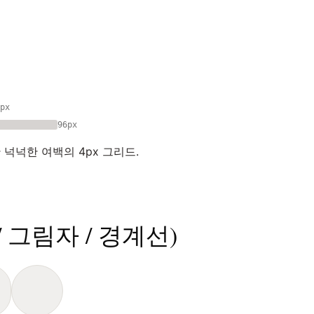
px
96px
넉넉한 여백의 4px 그리드.
/ 그림자 / 경계선)