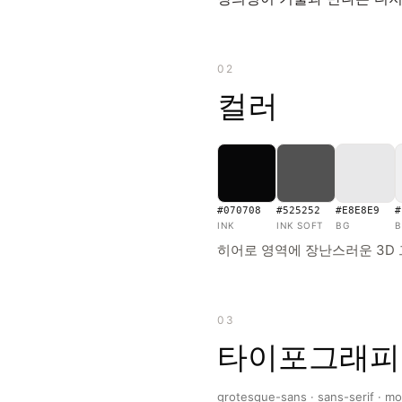
02
컬러
#070708
#525252
#E8E8E9
#
INK
INK SOFT
BG
B
히어로 영역에 장난스러운 3D 
03
타이포그래피
grotesque-sans · sans-serif · m