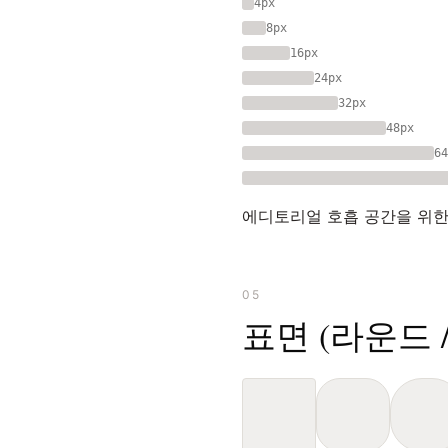
4px
8px
16px
24px
32px
48px
64
에디토리얼 호흡 공간을 위한 
05
표면 (라운드 