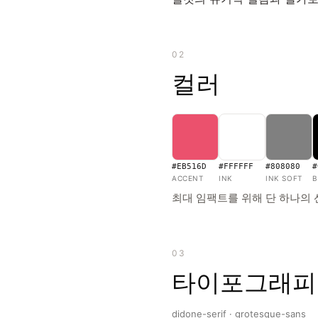
02
컬러
#EB516D
#FFFFFF
#808080
#
ACCENT
INK
INK SOFT
B
최대 임팩트를 위해 단 하나의 
03
타이포그래피
didone-serif · grotesque-sans