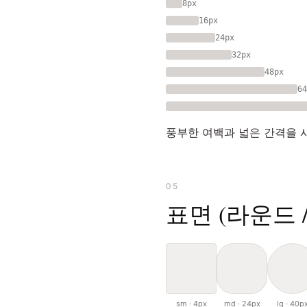
8px
16px
24px
32px
48px
64
풍부한 여백과 넓은 간격을 
05
표면 (라운드 
sm · 4px
md · 24px
lg · 40p