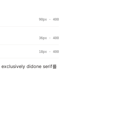
90px · 400
36px · 400
18px · 400
sively didone serif를