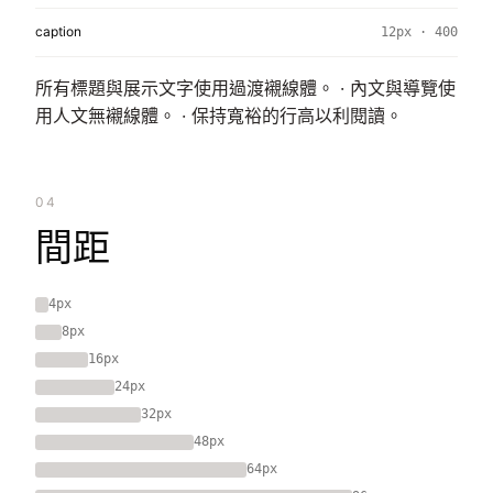
caption
12px · 400
所有標題與展示文字使用過渡襯線體。 · 內文與導覽使
用人文無襯線體。 · 保持寬裕的行高以利閱讀。
04
間距
4px
8px
16px
24px
32px
48px
64px