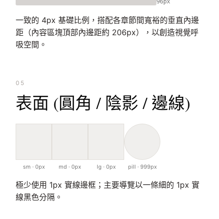
96px
一致的 4px 基礎比例，搭配各章節間寬裕的垂直內邊
距（內容區塊頂部內邊距約 206px），以創造視覺呼
吸空間。
05
表面 (圓角 / 陰影 / 邊線)
sm · 0px
md · 0px
lg · 0px
pill · 999px
極少使用 1px 實線邊框；主要導覽以一條細的 1px 實
線黑色分隔。