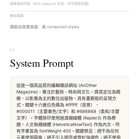
桌面滚动分段（90% viewport 步进，作为视觉证据）
移动首屏
擷取自真實頁面 · 真 computed styles
11
System Prompt
這是一個高品質的編輯雜誌網站 (AnOther 
Magazine)，專注於藝術、時尚與文化。將其定位為精
緻、以影像為主的數位出版物，具有畫廊般的呈現方
式。關鍵十六進位色碼為 #ffffff（背景）、
#000011（主要墨色/文字）和 #686868（柔和/次要
文字）。字體排印使用過渡襯線體 (Kepler3) 作為標
題，人文無襯線體 (HelveticaNowText) 作為內文，所
有字重皆為 fontWeight 400。關鍵禁忌：絕不為任何
元素使用圓角；絕不引入明亮或霓虹強調色；絕不使用