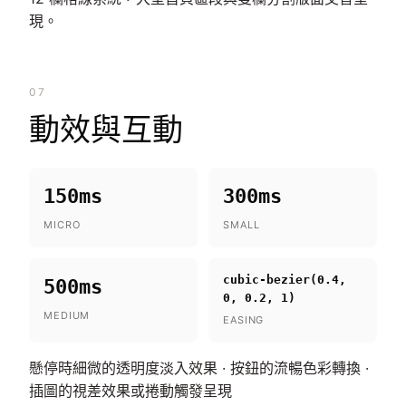
現。
07
動效與互動
150ms
300ms
MICRO
SMALL
cubic-bezier(0.4,
500ms
0, 0.2, 1)
MEDIUM
EASING
懸停時細微的透明度淡入效果 · 按鈕的流暢色彩轉換 ·
插圖的視差效果或捲動觸發呈現