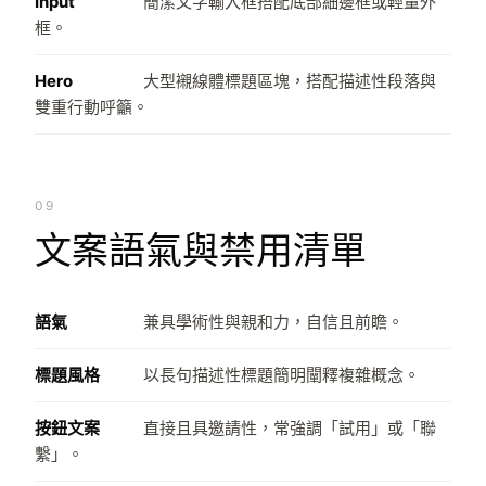
Input
簡潔文字輸入框搭配底部細邊框或輕量外
框。
Hero
大型襯線體標題區塊，搭配描述性段落與
雙重行動呼籲。
09
文案語氣與禁用清單
語氣
兼具學術性與親和力，自信且前瞻。
標題風格
以長句描述性標題簡明闡釋複雜概念。
按鈕文案
直接且具邀請性，常強調「試用」或「聯
繫」。