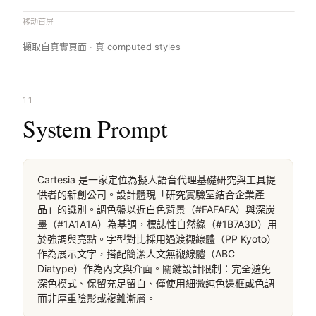
移动首屏
擷取自真實頁面 · 真 computed styles
11
System Prompt
Cartesia 是一家定位為擬人語音代理基礎研究與工具提
供者的新創公司。設計體現「研究實驗室結合企業產
品」的識別。調色盤以近白色背景（#FAFAFA）與深炭
墨（#1A1A1A）為基調，標誌性自然綠（#1B7A3D）用
於強調與亮點。字型對比採用過渡襯線體（PP Kyoto）
作為展示文字，搭配簡潔人文無襯線體（ABC 
Diatype）作為內文與介面。關鍵設計限制：完全避免
深色模式、保留充足留白、僅使用細微純色邊框或色調
而非厚重陰影或複雜漸層。