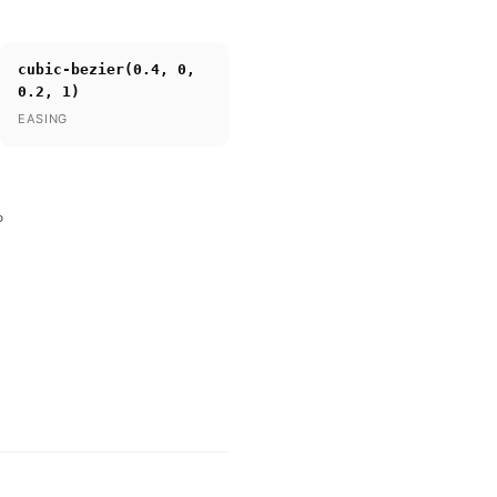
cubic-bezier(0.4, 0,
0.2, 1)
EASING
。