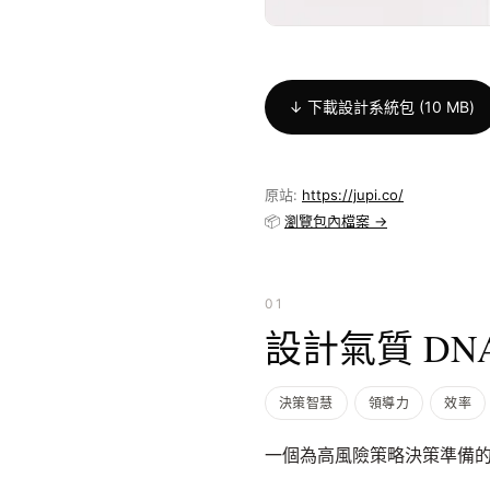
↓ 下載設計系統包 (10 MB)
原站:
https://jupi.co/
📦
瀏覽包內檔案 →
01
設計氣質 DN
決策智慧
領導力
效率
一個為高風險策略決策準備