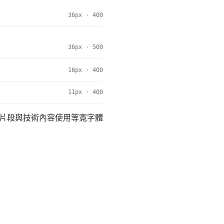
36px · 400
36px · 500
16px · 400
11px · 400
碼片段與技術內容使用等寬字體