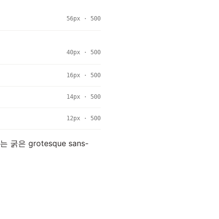
56px · 500
40px · 500
16px · 500
14px · 500
12px · 500
은 grotesque sans-