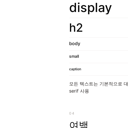
display
h2
body
small
caption
모든 텍스트는 기본적으로 대문자 
serif 사용
04
여백