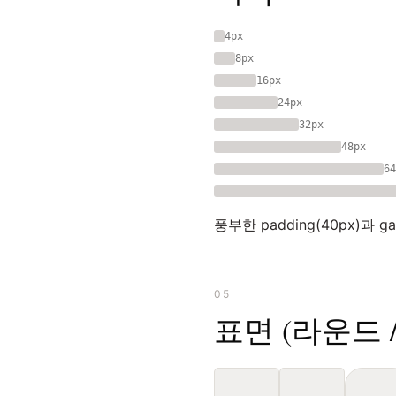
4px
8px
16px
24px
32px
48px
64
풍부한 padding(40px)과 
05
표면 (라운드 