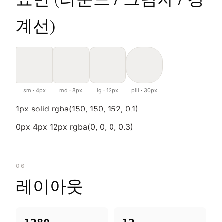
계선)
sm · 4px
md · 8px
lg · 12px
pill · 30px
1px solid rgba(150, 150, 152, 0.1)
0px 4px 12px rgba(0, 0, 0, 0.3)
06
레이아웃