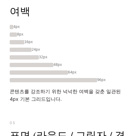
여백
4px
8px
16px
24px
32px
48px
64px
96px
콘텐츠를 강조하기 위한 넉넉한 여백을 갖춘 일관된
4px 기본 그리드입니다.
05
표면 (라운드 / 그림자 / 경