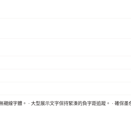
何無襯線字體。 · 大型展示文字保持緊湊的負字距追蹤。 · 確