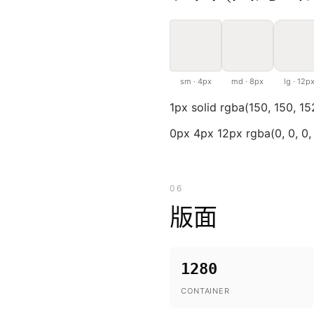
sm · 4px
md · 8px
lg · 12p
1px solid rgba(150, 150, 152
0px 4px 12px rgba(0, 0, 0,
06
版面
1280
CONTAINER