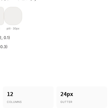
x
pill · 30px
, 0.1)
 0.3)
12
24px
COLUMNS
GUTTER