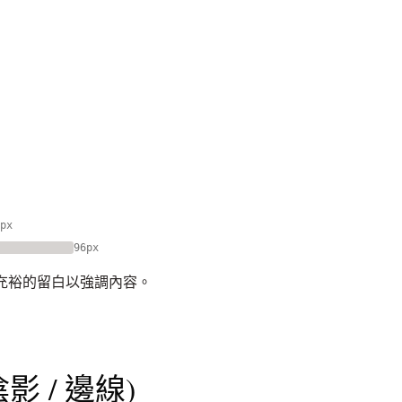
px
96px
配充裕的留白以強調內容。
陰影 / 邊線)