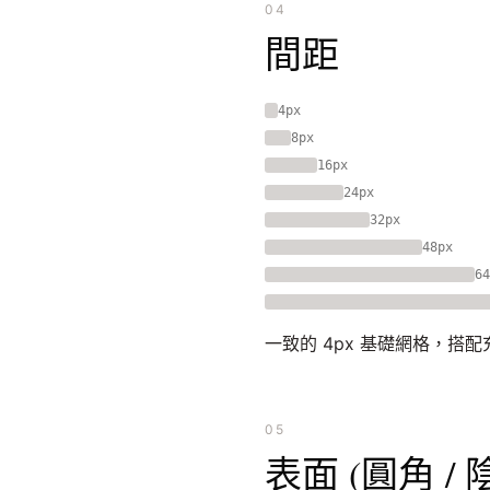
04
間距
4px
8px
16px
24px
32px
48px
64
一致的 4px 基礎網格，搭
05
表面 (圓角 / 