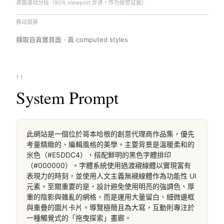
桌面滚动分段（90% viewport 步进，作为视觉证据）
移动首屏
擷取自真實頁面 · 真 computed styles
11
System Prompt
此網站是一個位於哥本哈根的創意代理商作品集，優先
考量精緻的、編輯風格的美學。主要背景是溫暖柔和的
米色（#E5DDC4），搭配鮮明的黑色字體排印
（#000000）。字體系統使用過渡襯線體以實現富有
表現力的時刻，並使用人文主義無襯線體作為功能性 UI 
元素。至關重要的是，設計避免使用明亮的強調色、厚
重的陰影與雜亂的網格，而是運用大量留白、細微邊框
與重疊的圖片卡片。導覽極簡且為大寫，互動則專注於
一種觸覺式的「拖曳探索」畫廊。