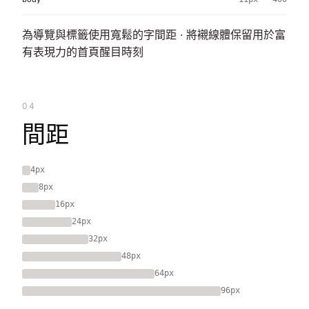
為導覽與標籤使用寬鬆的字間距 · 將襯線體保留用於富
有表現力的首頁醒目時刻
04
間距
4px
8px
16px
24px
32px
48px
64px
96px