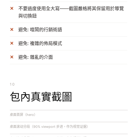
不要過度使用全大寫——截圖嚴格將其保留用於導覽
與切換鈕
避免: 喧鬧的行銷術語
避免: 複雜的佈局模式
避免: 雜亂的介面
10
包內真實截圖
桌面首屏（hero）
桌面滚动分段（90% viewport 步进，作为视觉证据）