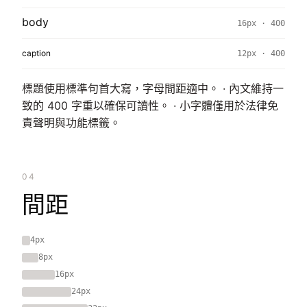
body
16px · 400
caption
12px · 400
標題使用標準句首大寫，字母間距適中。 · 內文維持一
致的 400 字重以確保可讀性。 · 小字體僅用於法律免
責聲明與功能標籤。
04
間距
4px
8px
16px
24px