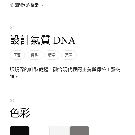
📦
瀏覽包內檔案 →
01
設計氣質 DNA
工藝
傳承
精準
英國
眼鏡界的訂製裁縫，融合現代極簡主義與傳統工藝精
神。
02
色彩