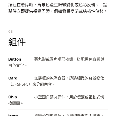
按鈕在懸停時，背景色產生細微變化或色彩反轉。 · 點
擊時立即提供視覺回饋，例如背景變暗或結構性位移。
08
組件
Button
藥丸形或圓角矩形按鈕，搭配黑色背景與
白色文字。
Card
無邊框的乾淨容器，透過細微的背景變化
（#F5F5F5）來分組內容。
Chip
小型圓角藥丸元件，用於標籤或互動式切
換開關。
Input
極簡的矩形欄位，採用細邊框與內邊距，