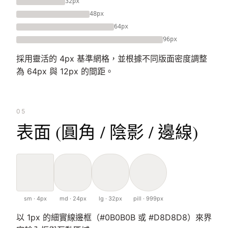
32px
48px
64px
96px
採用靈活的 4px 基準網格，並根據不同版面密度調整
為 64px 與 12px 的間距。
05
表面 (圓角 / 陰影 / 邊線)
sm · 4px
md · 24px
lg · 32px
pill · 999px
以 1px 的細實線邊框（#0B0B0B 或 #D8D8D8）來界