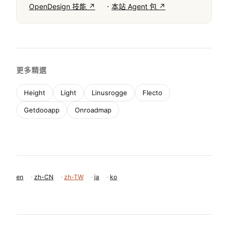
·
OpenDesign 技能 ↗
本站 Agent 包 ↗
更多精選
Height
Light
Linusrogge
Flecto
Getdooapp
Onroadmap
en
·
zh-CN
·
zh-TW
·
ja
·
ko