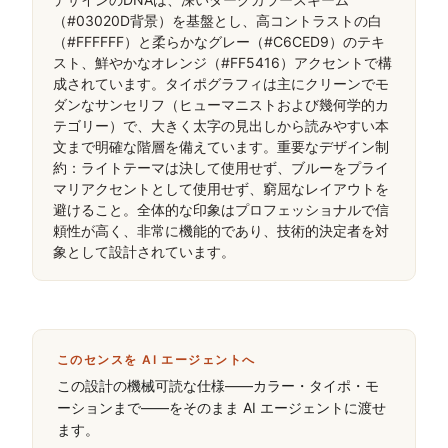
（#03020D背景）を基盤とし、高コントラストの白
（#FFFFFF）と柔らかなグレー（#C6CED9）のテキ
スト、鮮やかなオレンジ（#FF5416）アクセントで構
成されています。タイポグラフィは主にクリーンでモ
ダンなサンセリフ（ヒューマニストおよび幾何学的カ
テゴリー）で、大きく太字の見出しから読みやすい本
文まで明確な階層を備えています。重要なデザイン制
約：ライトテーマは決して使用せず、ブルーをプライ
マリアクセントとして使用せず、窮屈なレイアウトを
避けること。全体的な印象はプロフェッショナルで信
頼性が高く、非常に機能的であり、技術的決定者を対
象として設計されています。
このセンスを AI エージェントへ
この設計の機械可読な仕様——カラー・タイポ・モ
ーションまで——をそのまま AI エージェントに渡せ
ます。