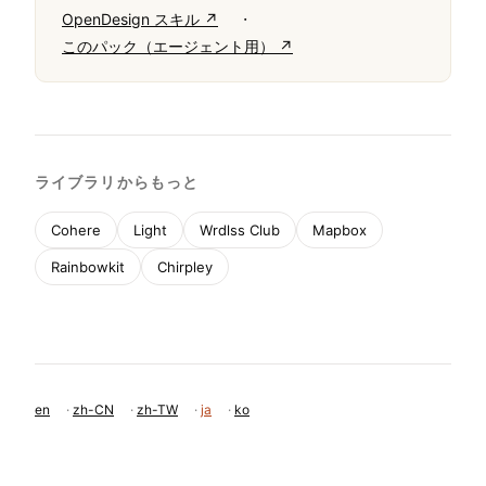
·
OpenDesign スキル ↗
このパック（エージェント用） ↗
ライブラリからもっと
Cohere
Light
Wrdlss Club
Mapbox
Rainbowkit
Chirpley
en
·
zh-CN
·
zh-TW
·
ja
·
ko