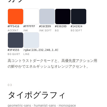
#FF5416
#FFFFFF
#C6CED9
#03020D
#141924
ACCENT
INK
INK SOFT
BG
BG SOFT
#3F4555
rgba(226,232,240,1.0)
BG QUIET
LINE
高コントラストダークモードと、高優先度アクション用
の鮮やかでエネルギッシュなオレンジアクセント。
03
タイポグラフィ
geometric-sans · humanist-sans · monospace